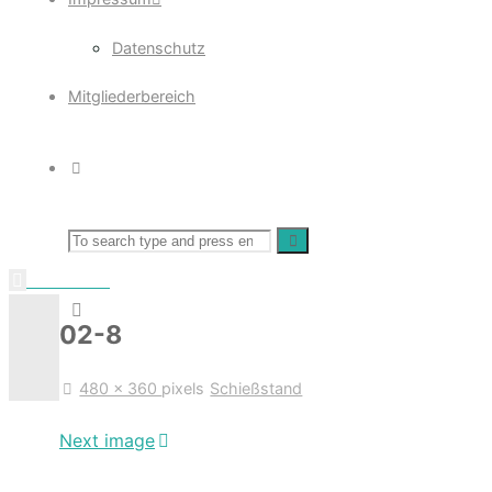
Datenschutz
Mitgliederbereich
Search
Search
Search
Schießstand
for:
02-8
Full
480 × 360
pixels
Schießstand
size
Next image