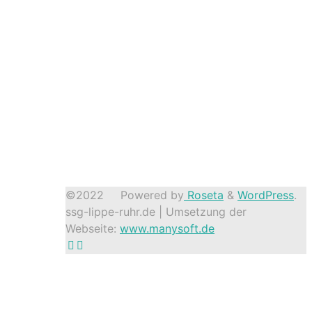
©2022
Powered by
Roseta
&
WordPress
.
ssg-lippe-ruhr.de | Umsetzung der
Webseite:
www.manysoft.de
Back
to
Top