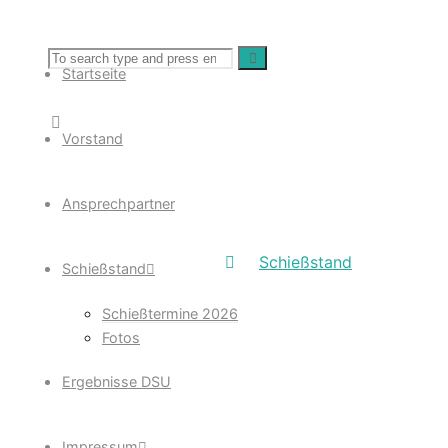
Search
Search
Startseite
for:
Vorstand
02-8
Ansprechpartner
Home
Schießstand
02-8
Schießstand
Schießtermine 2026
Fotos
Ergebnisse DSU
Impressum