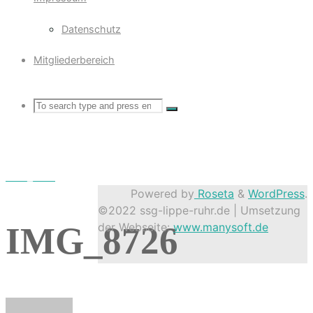
Datenschutz
Mitgliederbereich
Search
Search
Search
for:
IMG_8726
Powered by
Roseta
&
WordPress
.
©2022 ssg-lippe-ruhr.de | Umsetzung
der Webseite:
www.manysoft.de
IMG_8726
Back
to
Top