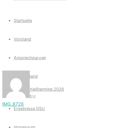
Search
for:
Startseite
Vorstand
IMG_8726
Ansprechpartner
Schießstand
Schießtermine 2026
derkarsten
Fotos
Home
IMG_8726
Ergebnisse DSU
IMG_8726
Impressum