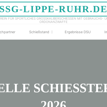
SSG-LIPPE-RUHR.D
REIN FÜR SPORTLICHES GROSSKALIBERSCHIESSEN MIT GEBRAUCHS- UN
RDONANZWAFFE
chpartner
Schießstand
Ergebnisse DSU
I
LLE SCHIESSTER
026