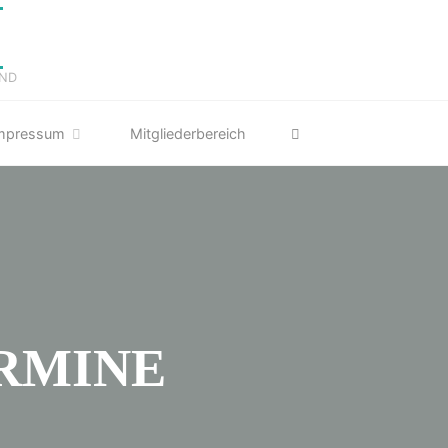
E
D O
Search
mpressum
Mitgliederbereich
MINE 2