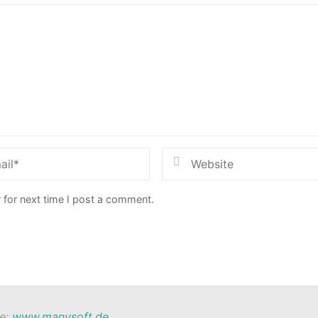
 for next time I post a comment.
te:
www.manysoft.de