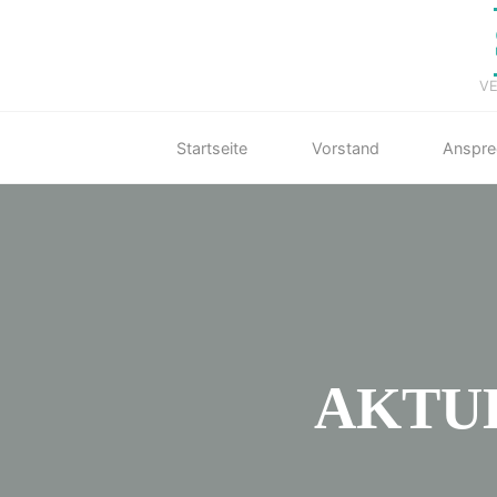
Skip
to
content
VE
Startseite
Vorstand
Anspre
AKTUE